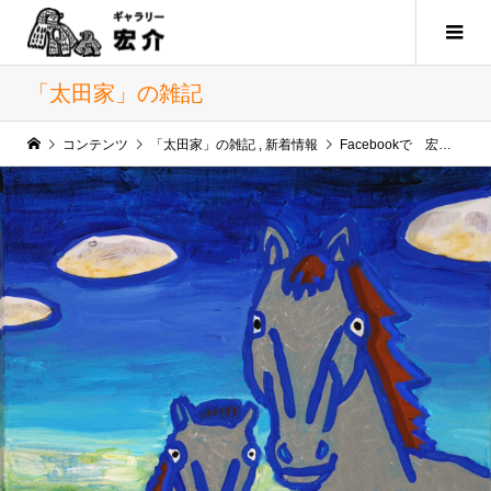
「太田家」の雑記
コンテンツ
「太田家」の雑記
,
新着情報
Facebookで 宏介の馬の絵を見つけました