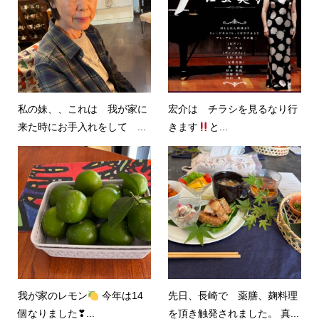
私の妹、、これは 我が家に
宏介は チラシを見るなり行
来た時にお手入れをして ...
きます
と...
我が家のレモン
今年は14
先日、長崎で 薬膳、麹料理
個なりました❣...
を頂き触発されました。 真...