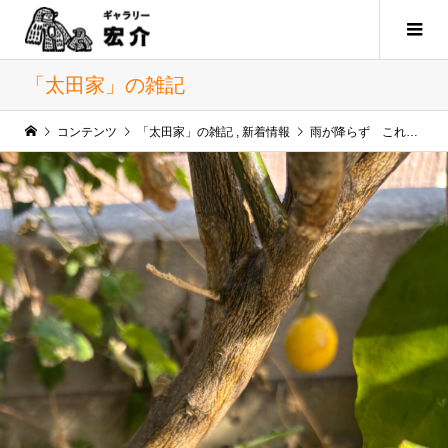
「太田家」の雑記
コンテンツ
「太田家」の雑記
,
新着情報
雨が降らず これはまずい、、 と 庭に水を撒いていたら、、 みーつけた レモンの