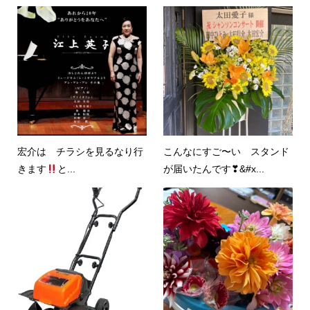
宏介は チラシを見るなり行
こんなにすご〜い スタンド
きます
と...
が届いたんです❣&#x...