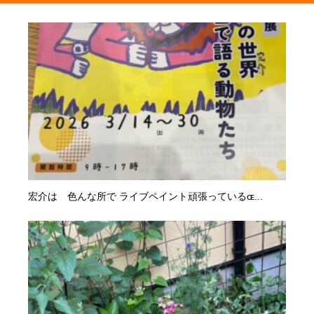
宏介は 色んな所で ライブペイント頑張っているɶ...