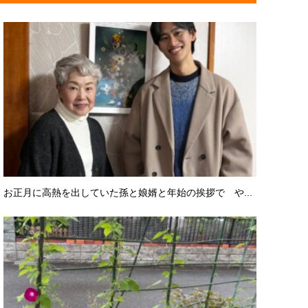
お正月に高熱を出していた孫と娘婿と年始の挨拶で や...