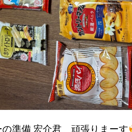
ーの準備 宏介君 頑張りまーす