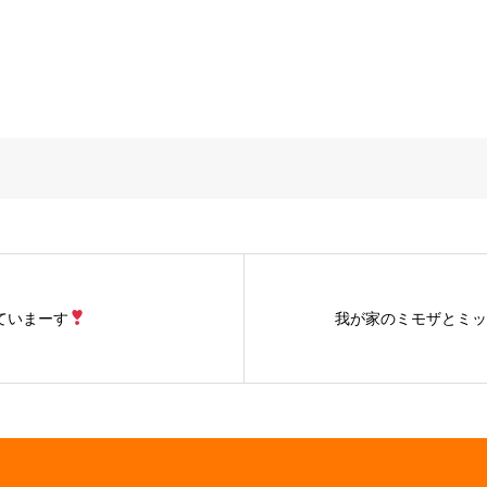
ていまーす
我が家のミモザとミッ