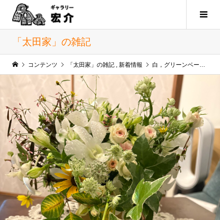
「太田家」の雑記
コンテンツ
「太田家」の雑記
,
新着情報
白，グリーンベースで、、と 気持ちのお祝いです。