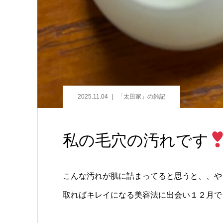
2025.11.04
「太田家」の雑記
私の毛穴の汚れです
こんな汚れが肌に詰まってると思うと、、や
取ればキレイになる美容法に出会い１２月で