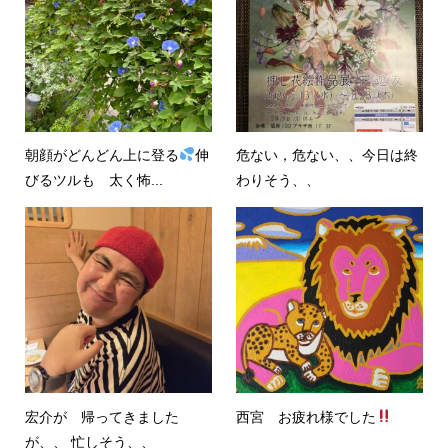
朝顔がどんどん上に登る
伸
危ない，危ない、、今日は終
びるツルも 太く怖...
わりそう、、
宏介が 帰ってきました
西宮 お疲れ様でした
が、、 忙しそう、、