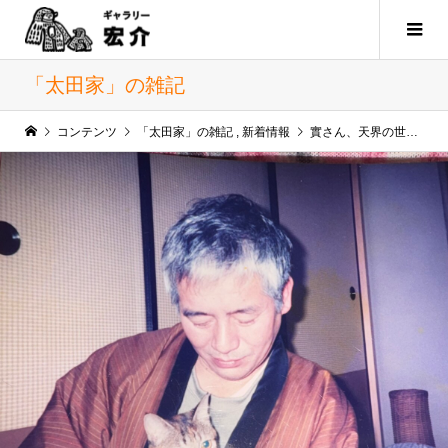
「太田家」の雑記
コンテンツ
「太田家」の雑記
,
新着情報
實さん、天界の世界で11年1ヶ月 いかがお過ごしですか